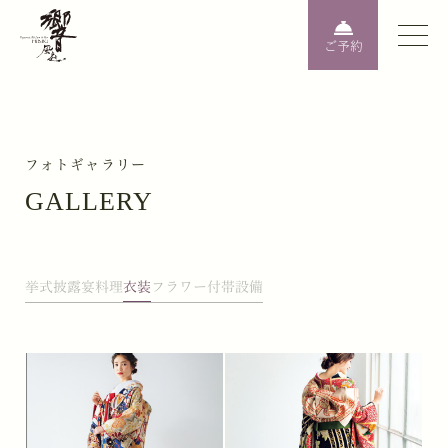
ご予約
フォトギャラリー
GALLERY
挙式
披露宴
料理
衣装
フラワー
付帯設備