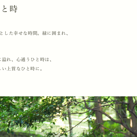
ひと時
りとした幸せな時間。緑に囲まれ、
。
に溢れ、心通うひと時は、
しい上質なひと時に。