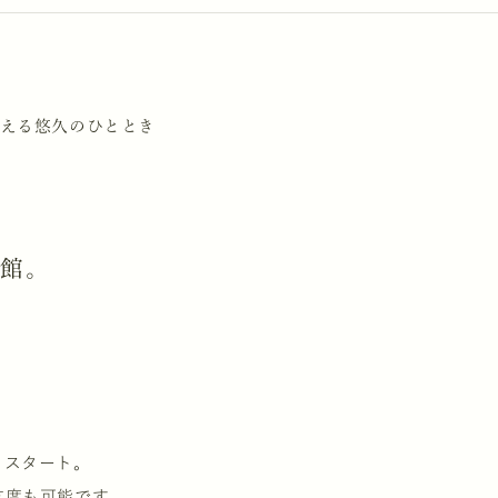
える悠久のひととき
来館。
クスタート。
支度も可能です。