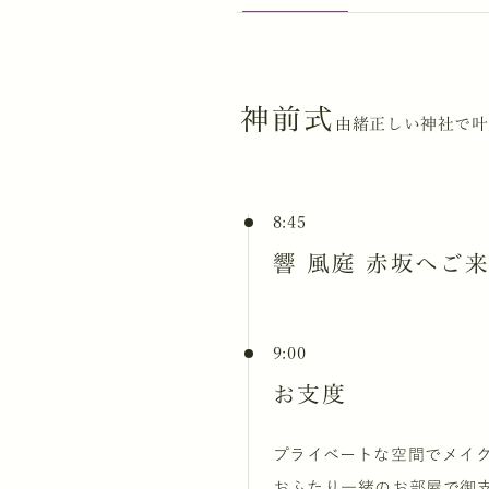
神前式
由緒正しい神社で叶
8:45
響 風庭 赤坂へご
9:00
お支度
プライベートな空間でメイ
おふたり一緒のお部屋で御