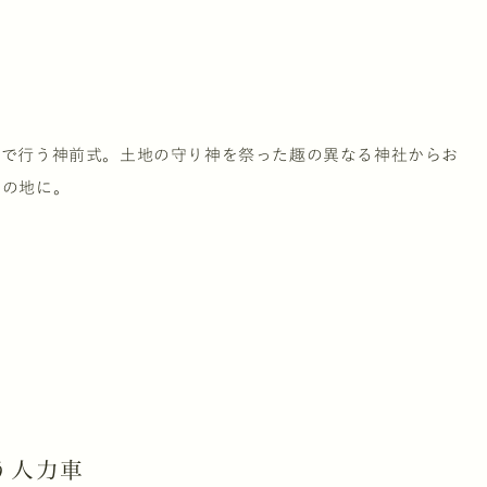
社で行う神前式。土地の守り神を祭った趣の異なる神社からお
出の地に。
う人力車