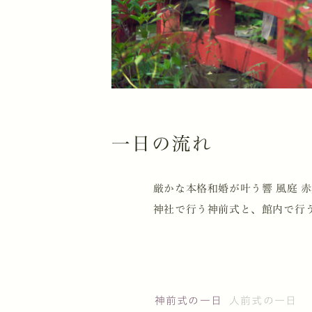
一日の流れ
厳かな本格和婚が叶う響 風庭 
神社で行う神前式と、館内で行
神前式の一日
人前式の一日