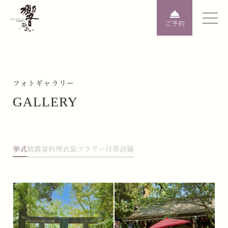
ご予約
フォトギャラリー
GALLERY
挙式
披露宴
料理
衣装
フラワー
付帯設備