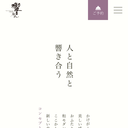
ご予約
響き合う
人と自然と
Resonating with people and nature.
Create a beautiful impression on that irreplaceable day
コンセプトを見る
A special Japanese modern wedding for two.New happiness begins here.
ここから